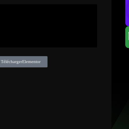
TéléchargerElementor